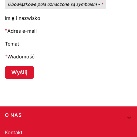
Obowiązkowe pola oznaczone są symbolem -
*
Imię i nazwisko
*
Adres e-mail
Temat
*
Wiadomość
Wyślij
Linki w stopce
O NAS
Kontakt