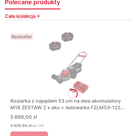
Polecane produkty
Cała kolekcja
Bestseller
Kosiarka z napędem 53 cm na dwa akumulatory
M18 ZESTAW 2 x aku + ładowarka F2LM53-122
4933479585 Milwaukee
Cena
5 669,00 zł
Cena
4 608,94 zł
bez VAT