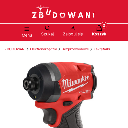
Produkty w ko
Otwórz wyszukiwarkę
Szukaj
Zaloguj się
Koszyk
Menu
ZBUDOWANI
Elektronarzędzia
Bezprzewodowe
Zakrętarki