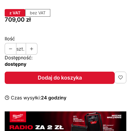
z VAT
bez VAT
Cena
709,00 zł
Ilość
szt.
Dostępność:
dostępny
Dodaj do koszyka
Czas wysyłki:
24 godziny