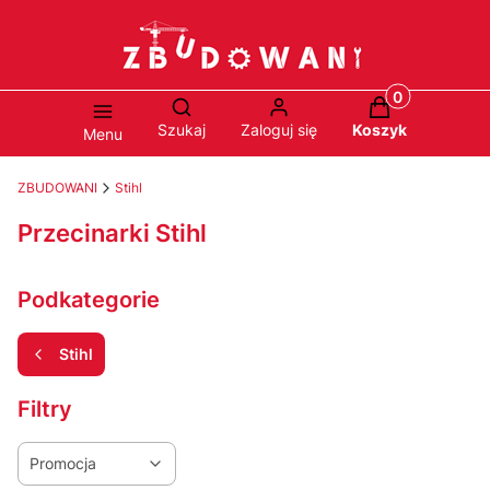
Produkty w ko
Otwórz wyszukiwarkę
Szukaj
Zaloguj się
Koszyk
Menu
ZBUDOWANI
Stihl
Przecinarki Stihl
Podkategorie
Stihl
Filtry
Promocja