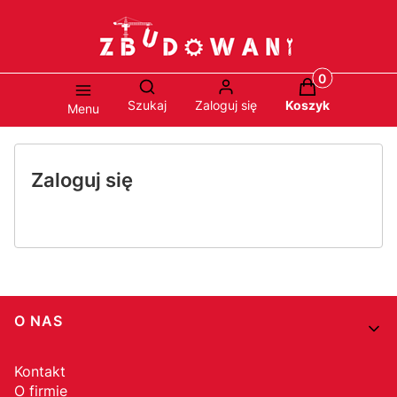
Produkty w ko
Otwórz wyszukiwarkę
Szukaj
Zaloguj się
Koszyk
Menu
Zaloguj się
Linki w stopce
O NAS
Kontakt
O firmie