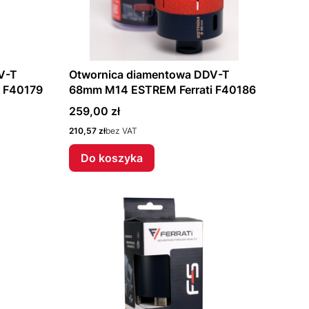
V-T
Otwornica diamentowa DDV-T
 F40179
68mm M14 ESTREM Ferrati F40186
Cena
259,00 zł
Cena
210,57 zł
bez VAT
Do koszyka