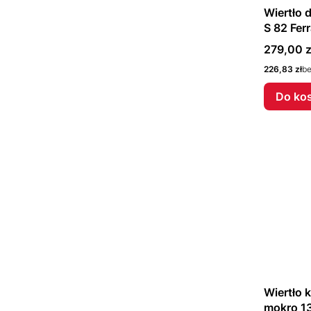
Wiertło
S 82 Fer
Cena
279,00 z
Cena
226,83 zł
b
Do ko
Wiertło
mokro 1