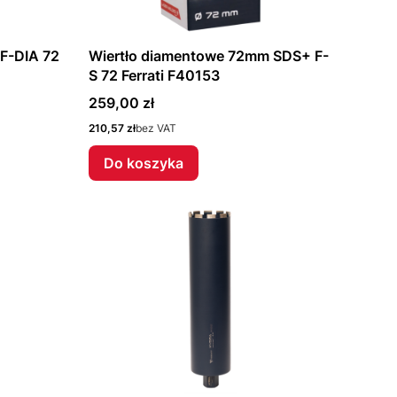
F-DIA 72
Wiertło diamentowe 72mm SDS+ F-
S 72 Ferrati F40153
Cena
259,00 zł
Cena
210,57 zł
bez VAT
Do koszyka