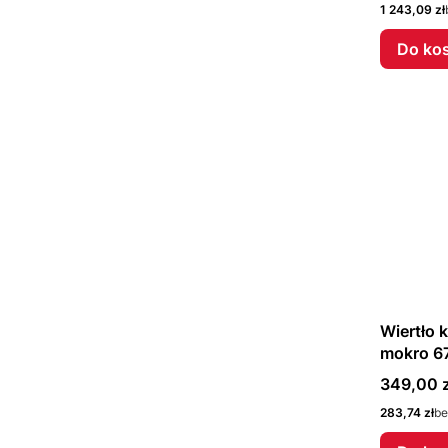
Cena
1 243,09 zł
Do ko
Wiertło
mokro 6
F40505
Cena
349,00 z
Cena
283,74 zł
be