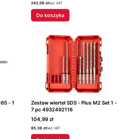
Cena
243,09 zł
bez VAT
Do koszyka
65 - 1
Zestaw wierteł SDS - Plus M2 Set 1 -
7 pc 4932492116
Cena
104,99 zł
Cena
85,36 zł
bez VAT