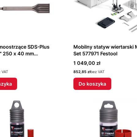
amoostrzące SDS-Plus
Mobilny statyw wiertarski
 250 x 40 mm
Set 577971 Festool
8264
Cena
1 049,00 zł
Cena
z VAT
852,85 zł
bez VAT
szyka
Do koszyka