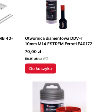
 MB 40-
Otwornica diamentowa DDV-T
10mm M14 ESTREM Ferrati F40172
Cena
70,00 zł
Cena
56,91 zł
bez VAT
Do koszyka