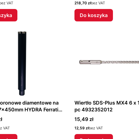
Cena
bez VAT
218,70 zł
bez VAT
szyka
Do koszyka
 koronowe diamentowe na
Wiertło SDS-Plus MX4 6 x 1
7x450mm HYDRA Ferrati
pc 4932352012
Cena
ł
15,49 zł
Cena
z VAT
12,59 zł
bez VAT