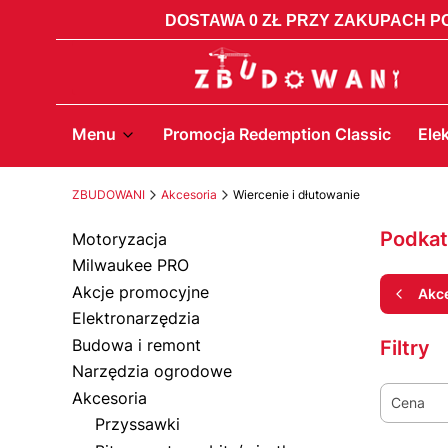
DOSTAWA 0 ZŁ PRZY ZAKUPACH PO
Menu
Promocja Redemption Classic
Ele
ZBUDOWANI
Akcesoria
Wiercenie i dłutowanie
Podkat
Motoryzacja
Milwaukee PRO
Akcje promocyjne
Akc
Elektronarzędzia
Budowa i remont
Filtry
Narzędzia ogrodowe
Akcesoria
Cena
Przyssawki