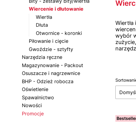
Koniec f
Bity - zestawy bity/wiertła
Wierc
Wiercenie i dłutowanie
Wiertła
Wiertła
Dłuta
wiercen
Otwornice - koronki
wybór w
Piłowanie i cięcie
zużycie
narzędz
Gwoździe - sztyfty
Narzędzia ręczne
Magazynowanie - Packout
Osuszacze i nagrzewnice
Sortowani
Lista
BHP - Odzież robocza
Oświetlenie
Domyś
Spawalnictwo
Nowości
Promocje
Bestselle
Koniec menu