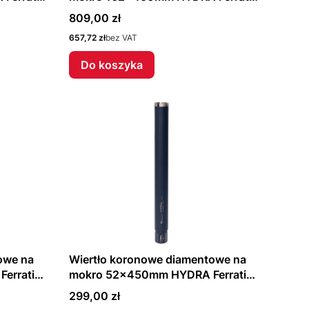
F40517
Cena
809,00 zł
Cena
657,72 zł
bez VAT
Do koszyka
owe na
Wiertło koronowe diamentowe na
errati
mokro 52x450mm HYDRA Ferrati
F40502
Cena
299,00 zł