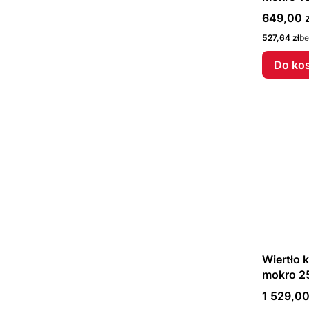
F40514
Cena
649,00 z
Cena
527,64 zł
be
Do ko
Wiertło
mokro 2
F40522
Cena
1 529,00