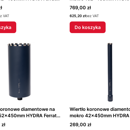
F40516
Cena
ł
769,00 zł
Cena
z VAT
625,20 zł
bez VAT
szyka
Do koszyka
 koronowe diamentowe na
Wiertło koronowe diament
52x450mm HYDRA Ferrati
mokro 42x450mm HYDRA F
F40501
Cena
 zł
269,00 zł