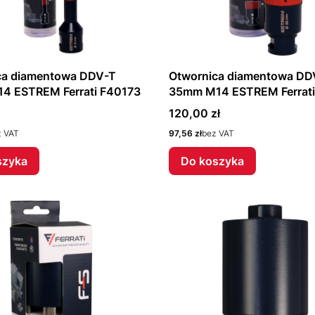
ca diamentowa DDV-T
Otwornica diamentowa DD
4 ESTREM Ferrati F40173
35mm M14 ESTREM Ferrati
Cena
120,00 zł
Cena
z VAT
97,56 zł
bez VAT
szyka
Do koszyka