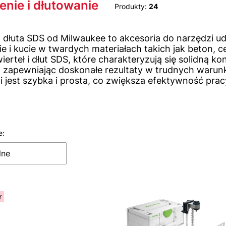
iltrów
enie i dłutowanie
Produkty:
24
 i dłuta SDS od Milwaukee to akcesoria do narzędzi 
ie i kucie w twardych materiałach takich jak beton, 
ierteł i dłut SDS, które charakteryzują się solidną 
, zapewniając doskonałe rezultaty w trudnych waru
i jest szybka i prosta, co zwiększa efektywność prac
e:
 produktów
lne
r