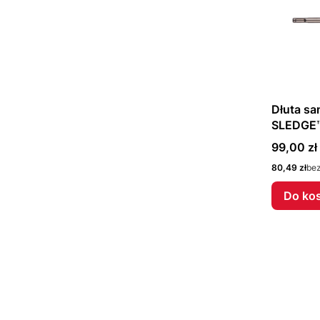
Dłuta s
SLEDGE™
493247
Cena
99,00 zł
Cena
80,49 zł
be
Do ko