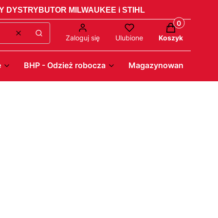
 DYSTRYBUTOR MILWAUKEE i STIHL
Produkty w ko
Wyczyść
Szukaj
Zaloguj się
Ulubione
Koszyk
e
BHP - Odzież robocza
Magazynowanie - Pack