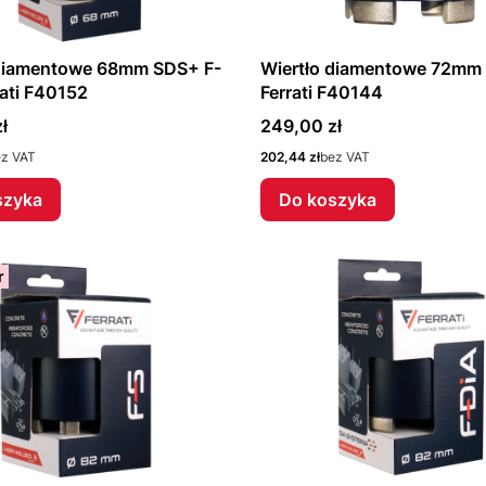
 diamentowe 68mm SDS+ F-
Wiertło diamentowe 72mm 
rati F40152
Ferrati F40144
Cena
ł
249,00 zł
Cena
ez VAT
202,44 zł
bez VAT
szyka
Do koszyka
r