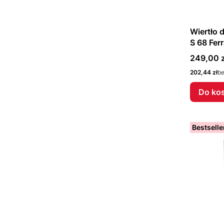
Wiertło
S 68 Fer
Cena
249,00 z
Cena
202,44 zł
b
Do ko
Bestselle