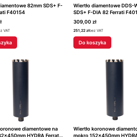
 diamentowe 82mm SDS+ F-
Wiertło diamentowe DDS
rati F40154
SDS+ F-DIA 82 Ferrati F40
Cena
ł
309,00 zł
Cena
ez VAT
251,22 zł
bez VAT
szyka
Do koszyka
 koronowe diamentowe na
Wiertło koronowe diament
32x450mm HYDRA Ferrati
mokro 152x450mm HYDRA 