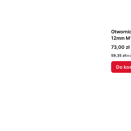
Otworni
12mm M1
Cena
73,00 zł
Cena
59,35 zł
be
Do ko