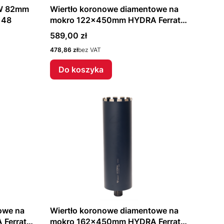
-W 82mm
Wiertło koronowe diamentowe na
148
mokro 122x450mm HYDRA Ferrati
F40512
Cena
589,00 zł
Cena
478,86 zł
bez VAT
Do koszyka
owe na
Wiertło koronowe diamentowe na
Ferrati
mokro 162x450mm HYDRA Ferrati