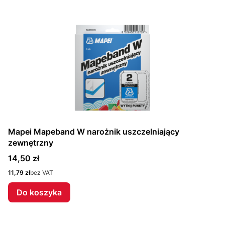
Mapei Mapeband W narożnik uszczelniający
zewnętrzny
Cena
14,50 zł
Cena
11,79 zł
bez VAT
Do koszyka