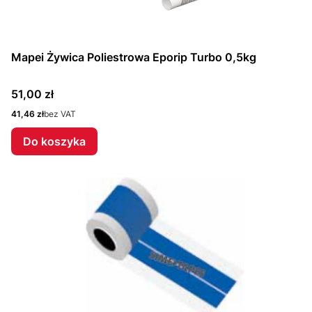
Mapei Żywica Poliestrowa Eporip Turbo 0,5kg
Cena
51,00 zł
Cena
41,46 zł
bez VAT
Do koszyka