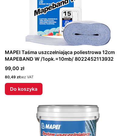
MAPEI Taśma uszczelniająca poliestrowa 12cm
MAPEBAND W /1opk.=10mb/ 8022452113932
Cena
99,00 zł
Cena
80,49 zł
bez VAT
Do koszyka