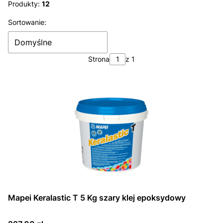
Koniec filtrów
Produkty:
12
Lista produktów
Sortowanie:
Domyślne
Strona
z 1
Mapei Keralastic T 5 Kg szary klej epoksydowy