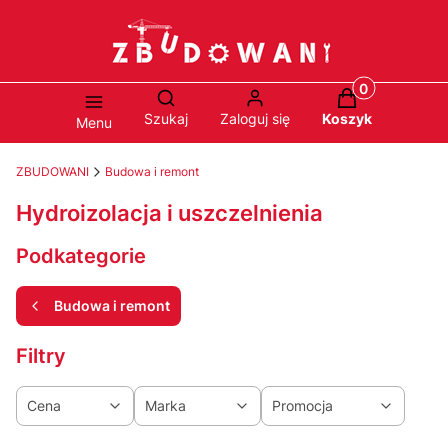
Produkty w ko
Otwórz wyszukiwarkę
Szukaj
Zaloguj się
Koszyk
Menu
ZBUDOWANI
Budowa i remont
Hydroizolacja i uszczelnienia
Podkategorie
Budowa i remont
Filtry
Cena
Marka
Promocja