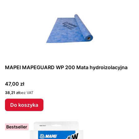
MAPEI MAPEGUARD WP 200 Mata hydroizolacyjna
Cena
47,00 zł
Cena
38,21 zł
bez VAT
Do koszyka
Bestseller