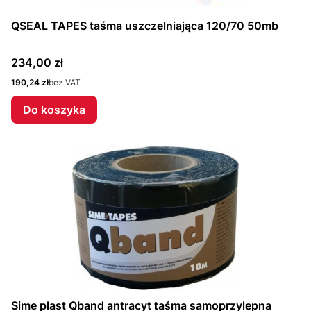
QSEAL TAPES taśma uszczelniająca 120/70 50mb
Cena
234,00 zł
Cena
190,24 zł
bez VAT
Do koszyka
Sime plast Qband antracyt taśma samoprzylepna