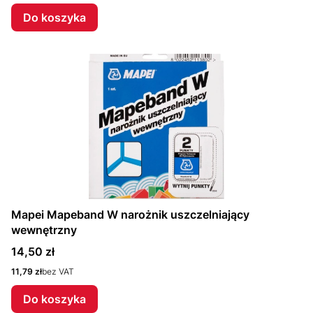
Do koszyka
Mapei Mapeband W narożnik uszczelniający
wewnętrzny
Cena
14,50 zł
Cena
11,79 zł
bez VAT
Do koszyka