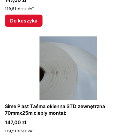
147,00 zł
Cena
119,51 zł
bez VAT
Do koszyka
Sime Plast Taśma okienna STD zewnętrzna
70mmx25m ciepły montaż
Cena
147,00 zł
Cena
119,51 zł
bez VAT