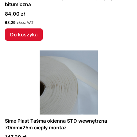
bitumiczna
Cena
84,00 zł
Cena
68,29 zł
bez VAT
Do koszyka
Sime Plast Taśma okienna STD wewnętrzna
70mmx25m ciepły montaż
Cena