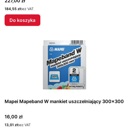
Cena
227,00 zł
Cena
184,55 zł
bez VAT
Do koszyka
Mapei Mapeband W mankiet uszczelniający 300x300
Cena
16,00 zł
Cena
13,01 zł
bez VAT