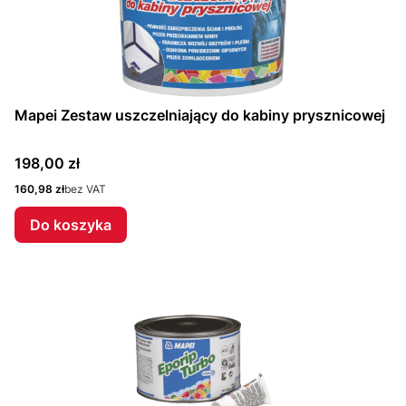
Mapei Zestaw uszczelniający do kabiny prysznicowej
Cena
198,00 zł
Cena
160,98 zł
bez VAT
Do koszyka