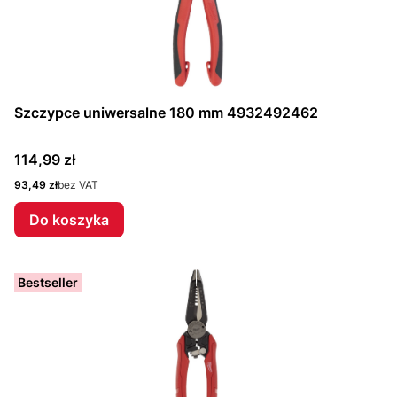
Szczypce uniwersalne 180 mm 4932492462
Cena
114,99 zł
Cena
93,49 zł
bez VAT
Do koszyka
Bestseller