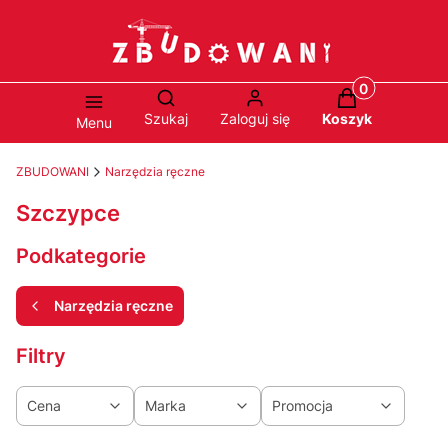
Produkty w ko
Otwórz wyszukiwarkę
Szukaj
Zaloguj się
Koszyk
Menu
ZBUDOWANI
Narzędzia ręczne
Szczypce
Podkategorie
Narzędzia ręczne
Filtry
Cena
Marka
Promocja