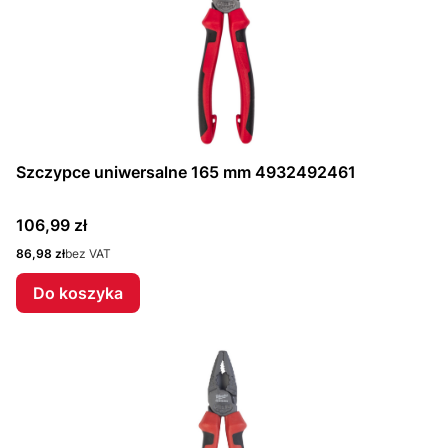
Szczypce uniwersalne 165 mm 4932492461
Cena
106,99 zł
Cena
86,98 zł
bez VAT
Do koszyka