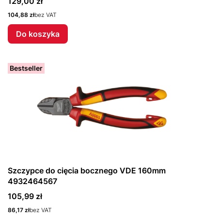
Cena
129,00 zł
Cena
104,88 zł
bez VAT
Do koszyka
Bestseller
Szczypce do cięcia bocznego VDE 160mm
4932464567
Cena
105,99 zł
Cena
86,17 zł
bez VAT