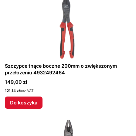
Szczypce tnące boczne 200mm o zwiększonym
przełożeniu 4932492464
Cena
149,00 zł
Cena
121,14 zł
bez VAT
Do koszyka