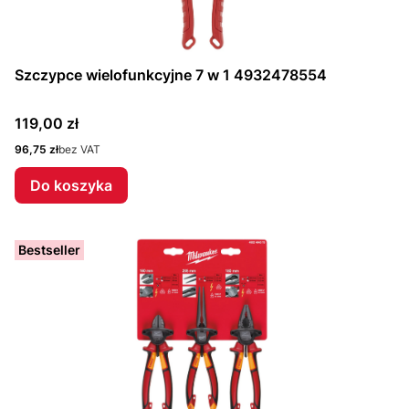
Szczypce wielofunkcyjne 7 w 1 4932478554
Cena
119,00 zł
Cena
96,75 zł
bez VAT
Do koszyka
Bestseller