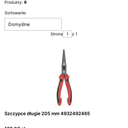
Koniec filtrów
Produkty:
9
Lista produktów
Sortowanie:
Domyślne
Strona
z 1
Szczypce długie 205 mm 4932492465