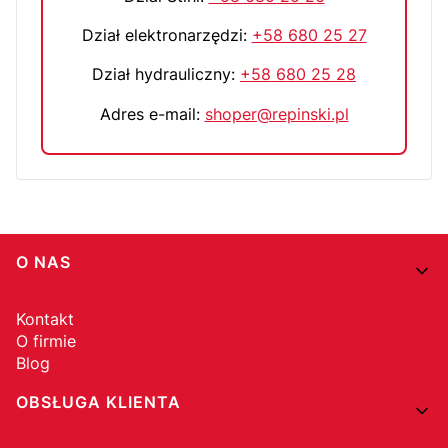
Dział elektronarzędzi:
+58 680 25 27
Dział hydrauliczny:
+58 680 25 28
Adres e-mail:
shoper@repinski.pl
Linki w stopce
O NAS
Kontakt
O firmie
Blog
OBSŁUGA KLIENTA