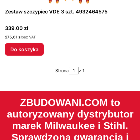
Zestaw szczypiec VDE 3 szt. 4932464575
Cena
339,00 zł
Cena
275,61 zł
bez VAT
Do koszyka
Strona
z 1
ZBUDOWANI.COM to
autoryzowany dystrybutor
marek Milwaukee i Stihl.
Sprawdzona gwarancja i