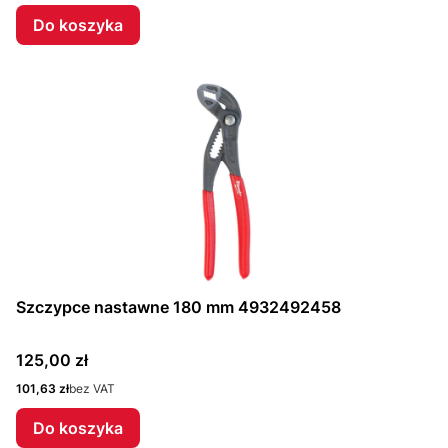
Do koszyka
Szczypce nastawne 180 mm 4932492458
Cena
125,00 zł
Cena
101,63 zł
bez VAT
Do koszyka