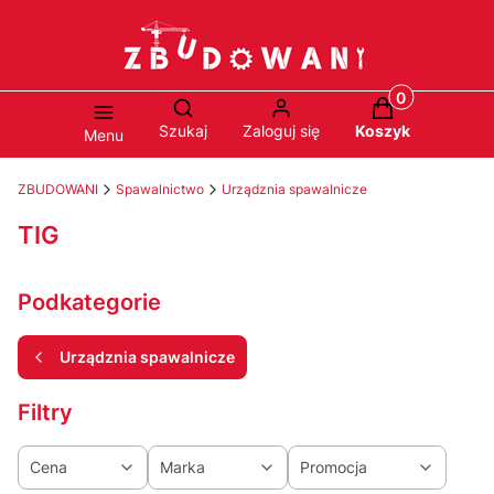
Produkty w ko
Otwórz wyszukiwarkę
Szukaj
Zaloguj się
Koszyk
Menu
ZBUDOWANI
Spawalnictwo
Urządznia spawalnicze
TIG
Podkategorie
Urządznia spawalnicze
Filtry
Cena
Marka
Promocja