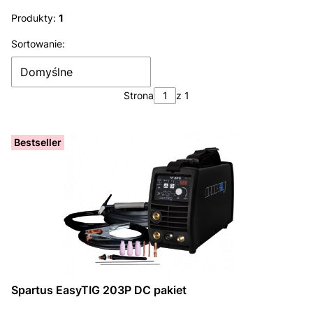
Koniec filtrów
Produkty:
1
Lista produktów
Sortowanie:
Domyślne
Strona
z 1
Bestseller
Spartus EasyTIG 203P DC pakiet