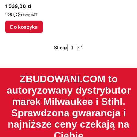
Cena
1 539,00 zł
Cena
1 251,22 zł
bez VAT
Do koszyka
Strona
z 1
ZBUDOWANI.COM to
autoryzowany dystrybutor
marek Milwaukee i Stihl.
Sprawdzona gwarancja i
najniższe ceny czekają na
Ciebie