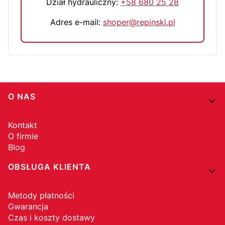
Dział hydrauliczny:
+58 680 25 28
Adres e-mail:
shoper@repinski.pl
Linki w stopce
O NAS
Kontakt
O firmie
Blog
OBSŁUGA KLIENTA
Metody płatności
Gwarancja
Czas i koszty dostawy