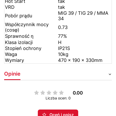
Hot Start
tak
VRD
tak
MIG 39 / TIG 29 / MMA
Pobór prądu
34
Współczynnik mocy
0.73
(cosφ)
Sprawność η
77%
Klasa izolacji
H
Stopień ochrony
IP21S
Waga
10kg
Wymiary
470 x 190 x 330mm
Opinie
0.00
Liczba ocen: 0
Oceń i opisz