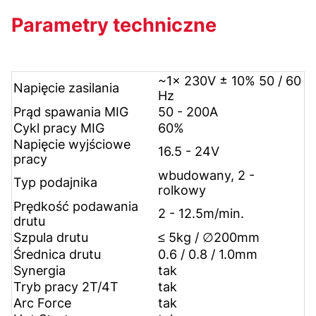
Parametry techniczne
~1× 230V ± 10% 50 / 60
Napięcie zasilania
Hz
Prąd spawania MIG
50 - 200A
Cykl pracy MIG
60%
Napięcie wyjściowe
16.5 - 24V
pracy
wbudowany, 2 -
Typ podajnika
rolkowy
Prędkość podawania
2 - 12.5m/min.
drutu
Szpula drutu
≤ 5kg / ∅200mm
Średnica drutu
0.6 / 0.8 / 1.0mm
Synergia
tak
Tryb pracy 2T/4T
tak
Arc Force
tak