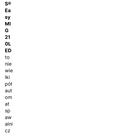
S®
Ea
sy
MI
G
21
0L
ED
to
nie
wie
lki
pół
aut
om
at
sp
aw
alni
cz