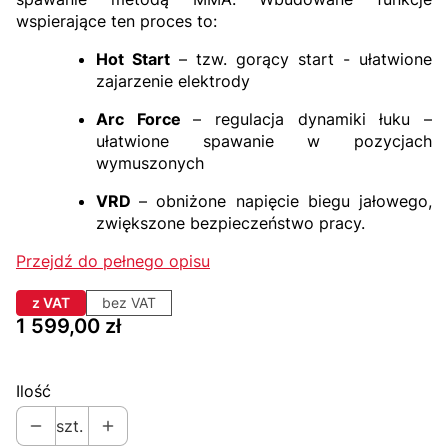
wspierające ten proces to:
Hot Start
– tzw. gorący start - ułatwione
zajarzenie elektrody
Arc Force
– regulacja dynamiki łuku –
ułatwione spawanie w pozycjach
wymuszonych
VRD
– obniżone napięcie biegu jałowego,
zwiększone bezpieczeństwo pracy.
Przejdź do pełnego opisu
z VAT
bez VAT
Cena
1 599,00 zł
Ilość
szt.