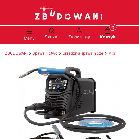
Produkty w ko
Otwórz wyszukiwarkę
Szukaj
Zaloguj się
Koszyk
Menu
ZBUDOWANI
Spawalnictwo
Urządznia spawalnicze
MIG