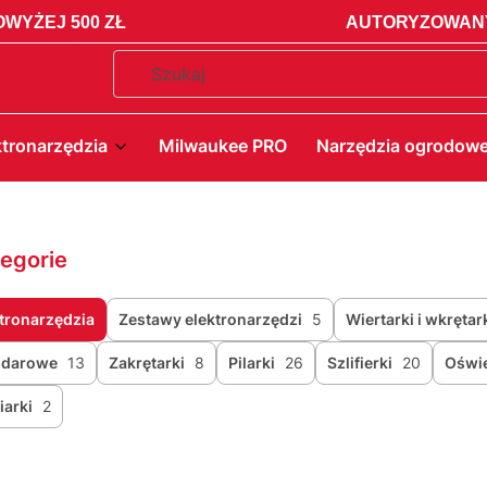
WYŻEJ 500 ZŁ
AUTORYZOWANY
ktronarzędzia
Milwaukee PRO
Narzędzia ogrodow
egorie
tronarzędzia
Zestawy elektronarzędzi
5
Wiertarki i wkrętar
udarowe
13
Zakrętarki
8
Pilarki
26
Szlifierki
20
Oświe
arki
2