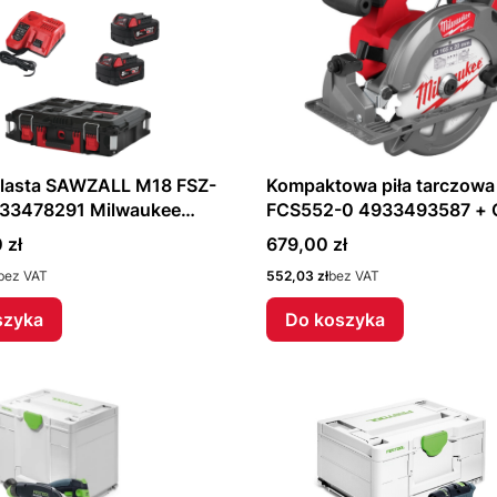
blasta SAWZALL M18 FSZ-
Kompaktowa piła tarczow
33478291 Milwaukee
FCS552-0 4933493587 + O
przyciemniane 493247876
Cena
 zł
679,00 zł
Milwaukee Gratis!!!
Cena
bez VAT
552,03 zł
bez VAT
szyka
Do koszyka