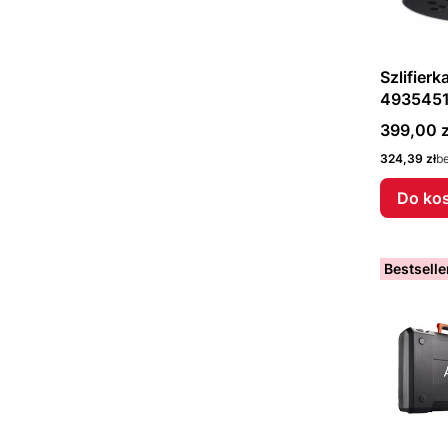
Szlifier
493545
Cena
399,00 z
Cena
324,39 zł
b
Do ko
Bestselle