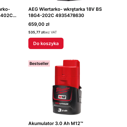
arko-
AEG Wiertarko- wkrętarka 18V BS
L-402C
18G4-202C 4935478630
Cena
659,00 zł
Cena
535,77 zł
bez VAT
Do koszyka
Bestseller
Akumulator 3.0 Ah M12™