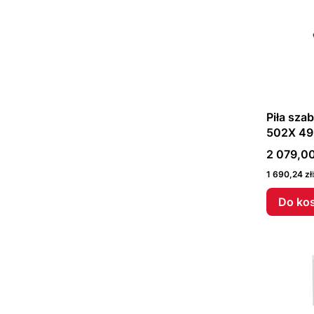
Piła sza
502X 49
Packout!
Cena
2 079,00
Cena
1 690,24 zł
Do ko