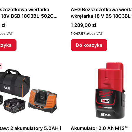
szczotkowa wiertarka
AEG Bezszczotkowa wiert
 18V BSB 18C3BL-502C
wkrętarka 18 V BS 18C3B
8939
4935478936
Cena
 zł
1 289,00 zł
Cena
bez VAT
1 047,97 zł
bez VAT
szyka
Do koszyka
r
aw: 2 akumulatory 5.0AH i
Akumulator 2.0 Ah M12™