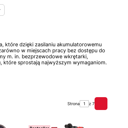
 które dzięki zasilaniu akumulatorowemu
zarówno w miejscach pracy bez dostępu do
amy m. in. bezprzewodowe wkrętarki,
otu, które sprostają najwyższym wymaganiom.
Strona
z 7
Następne pr