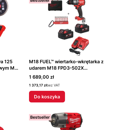
Bestseller
wa 125
M18 FUEL™ wiertarko-wkrętarka z
owym M18
udarem M18 FPD3-502X
4933479860 + zestaw bitów
Cena
1 689,00 zł
is!!!
Milwaukee 4932492939 Gratis!!!
Cena
1 373,17 zł
bez VAT
Do koszyka
Bestseller