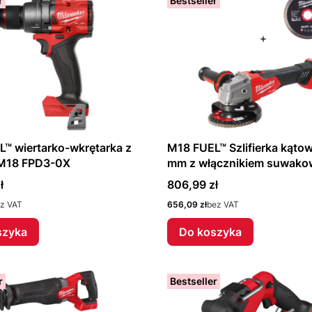
r
Bestseller
™ wiertarko-wkrętarka z
M18 FUEL™ Szlifierka kąto
M18 FPD3-0X
mm z włącznikiem suwak
FSAG125X-0X + Tarcza
Cena
ł
806,99 zł
diamentowa Milwaukee Grat
Cena
z VAT
656,09 zł
bez VAT
szyka
Do koszyka
r
Bestseller