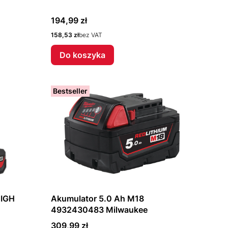
Cena
194,99 zł
Cena
158,53 zł
bez VAT
Do koszyka
Bestseller
HIGH
Akumulator 5.0 Ah M18
4932430483 Milwaukee
Cena
309,99 zł