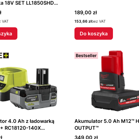
ka 18V SET LL1850SHD
8945
Cena
ł
189,00 zł
Cena
z VAT
153,66 zł
bez VAT
szyka
Do koszyka
Bestseller
or 4.0 Ah z ładowarką
Akumulator 5.0 Ah M12™ 
+ RC18120-140X
OUTPUT™
5091
Cena
ł
349,00 zł