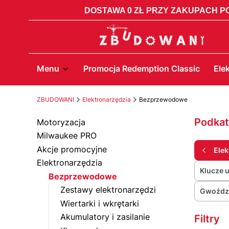
DOSTAWA 0 ZŁ PRZY ZAKUPACH PO
Menu
Promocja Redemption Classic
Ele
ZBUDOWANI
Elektronarzędzia
Bezprzewodowe
Podkat
Motoryzacja
Milwaukee PRO
Akcje promocyjne
Elek
Elektronarzędzia
Klucze 
Bezprzewodowe
Zestawy elektronarzędzi
Gwoździ
Wiertarki i wkrętarki
Akumulatory i zasilanie
Filtry