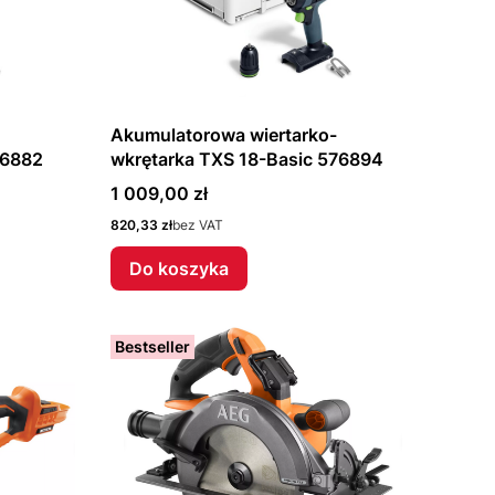
Akumulatorowa wiertarko-
76882
wkrętarka TXS 18-Basic 576894
Cena
1 009,00 zł
Cena
820,33 zł
bez VAT
Do koszyka
Bestseller