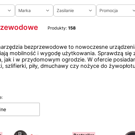
Marka
Zasilanie
Promocja
iltrów
rzewodowe
Produkty:
158
narzędzia bezprzewodowe to nowoczesne urządzenia,
ają mobilność i wygodę użytkowania. Sprawdzą się 
ia, jak i w przydomowym ogrodzie. W ofercie posiad
ki, szlifierki, piły, dmuchawy czy nożyce do żywopł
e:
 produktów
lne