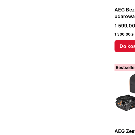
AEG Bez
udarowa
493547
Cena
1 599,00
Cena
1 300,00 zł
Do ko
Bestselle
AEG Zest