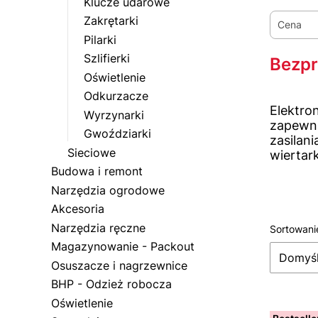
Klucze udarowe
Zakrętarki
Cena
Pilarki
Szlifierki
Koniec f
Bezp
Oświetlenie
Odkurzacze
Elektro
Wyrzynarki
zapewni
Gwoździarki
zasilan
Sieciowe
wiertar
Budowa i remont
Narzędzia ogrodowe
Akcesoria
Narzędzia ręczne
Sortowani
Lista
Magazynowanie - Packout
Domyś
Osuszacze i nagrzewnice
BHP - Odzież robocza
Oświetlenie