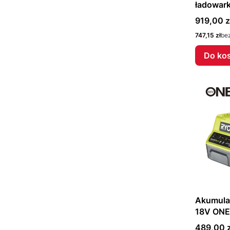
ładowar
493547
Cena
919,00 z
Cena
747,15 zł
be
Do ko
Akumulat
18V ONE
513300
Cena
489,00 z