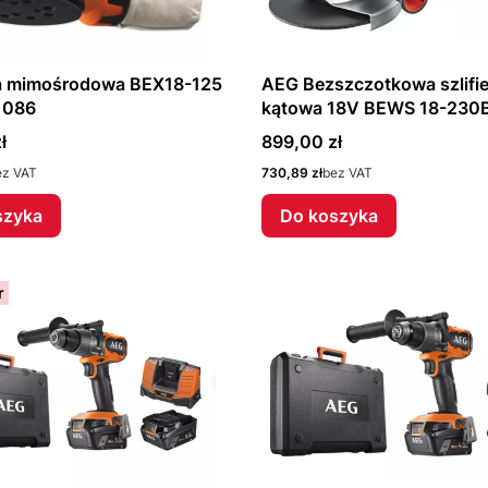
ka mimośrodowa BEX18-125
AEG Bezszczotkowa szlifierka
1086
kątowa 18V BEWS 18-230
4935459735
Cena
ł
899,00 zł
Cena
ez VAT
730,89 zł
bez VAT
szyka
Do koszyka
r