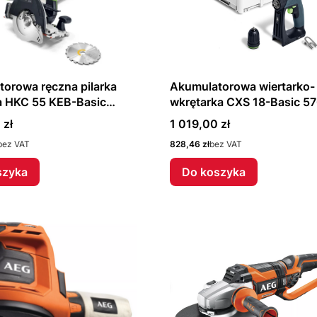
orowa ręczna pilarka
Akumulatorowa wiertarko-
a HKC 55 KEB-Basic
wkrętarka CXS 18-Basic 5
Festool
Cena
 zł
1 019,00 zł
Cena
bez VAT
828,46 zł
bez VAT
szyka
Do koszyka