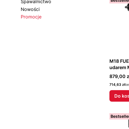
Bestselle
Spawalnictwo
Nowości
Promocje
Koniec menu
M18 FUEL
udarem 
Cena
879,00 z
Cena
714,63 zł
be
Do ko
Bestselle