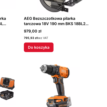
AEG Bezszczotkowa pilarka
BL
tarczowa 18V 190 mm BKS 18BL2
4935479661
Cena
979,00 zł
Cena
795,93 zł
bez VAT
Do koszyka