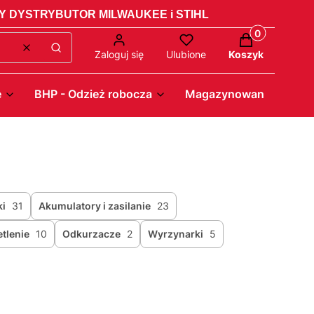
 DYSTRYBUTOR MILWAUKEE i STIHL
Produkty w ko
Wyczyść
Szukaj
Zaloguj się
Ulubione
Koszyk
e
BHP - Odzież robocza
Magazynowanie - Pack
ki
31
Akumulatory i zasilanie
23
tlenie
10
Odkurzacze
2
Wyrzynarki
5