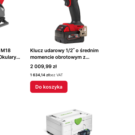
a M18
Klucz udarowy 1/2˝ o średnim
kulary
momencie obrotowym z
4
pierścieniem zabezpieczającym
Cena
2 009,99 zł
M18 FMTIW2F12-502X
Cena
1 634,14 zł
bez VAT
4933478450 Milwaukee
Do koszyka