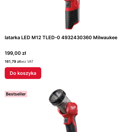
latarka LED M12 TLED-0 4932430360 Milwaukee
Cena
199,00 zł
Cena
161,79 zł
bez VAT
Do koszyka
Bestseller