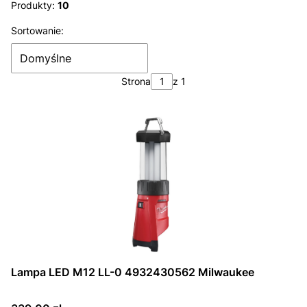
Koniec filtrów
Produkty:
10
Lista produktów
Sortowanie:
Domyślne
Strona
z 1
Lampa LED M12 LL-0 4932430562 Milwaukee