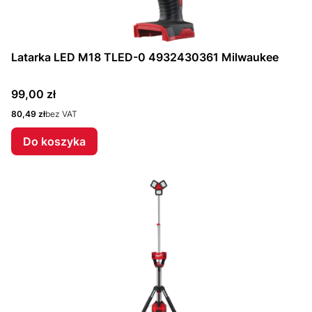
Latarka LED M18 TLED-0 4932430361 Milwaukee
Cena
99,00 zł
Cena
80,49 zł
bez VAT
Do koszyka