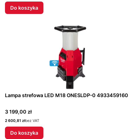
Do koszyka
Lampa strefowa LED M18 ONESLDP-0 4933459160
Cena
3 199,00 zł
Cena
2 600,81 zł
bez VAT
Do koszyka