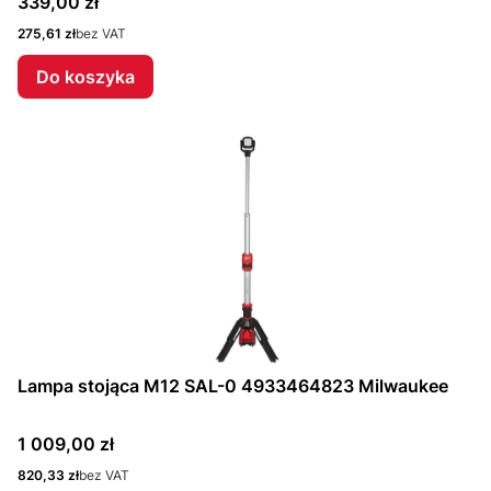
Cena
339,00 zł
Cena
275,61 zł
bez VAT
Do koszyka
Lampa stojąca M12 SAL-0 4933464823 Milwaukee
Cena
1 009,00 zł
Cena
820,33 zł
bez VAT