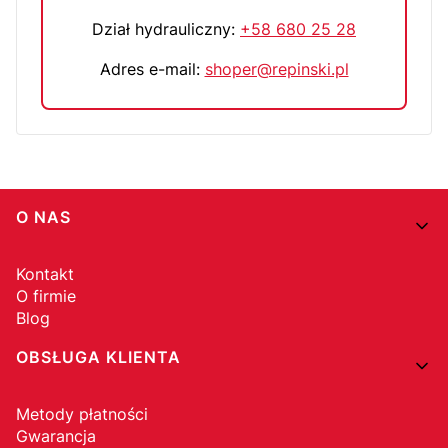
Dział hydrauliczny:
+58 680 25 28
Adres e-mail:
shoper@repinski.pl
Linki w stopce
O NAS
Kontakt
O firmie
Blog
OBSŁUGA KLIENTA
Metody płatności
Gwarancja