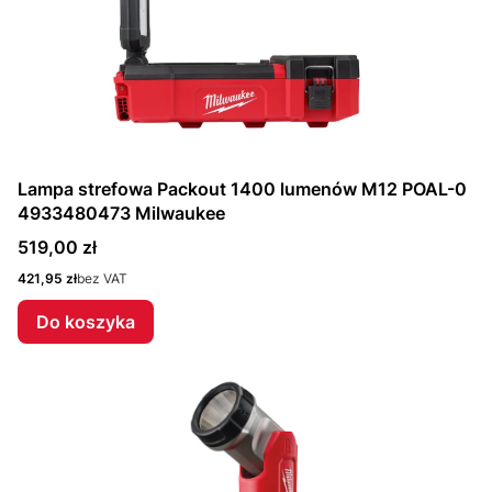
Lampa strefowa Packout 1400 lumenów M12 POAL-0
4933480473 Milwaukee
Cena
519,00 zł
Cena
421,95 zł
bez VAT
Do koszyka