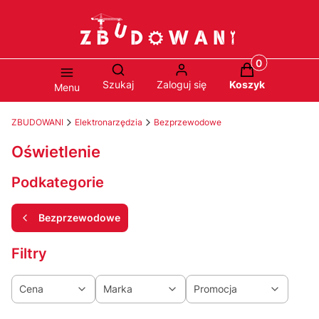
Produkty w ko
Otwórz wyszukiwarkę
Szukaj
Zaloguj się
Koszyk
Menu
ZBUDOWANI
Elektronarzędzia
Bezprzewodowe
Oświetlenie
Podkategorie
Bezprzewodowe
Filtry
Cena
Marka
Promocja