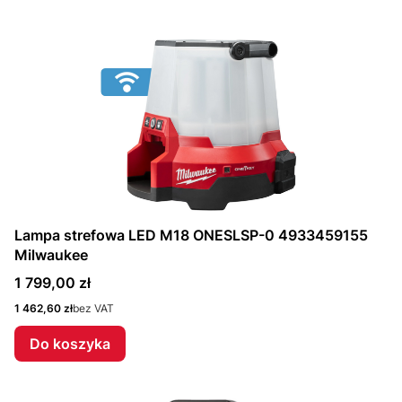
Lampa strefowa LED M18 ONESLSP-0 4933459155
Milwaukee
Cena
1 799,00 zł
Cena
1 462,60 zł
bez VAT
Do koszyka