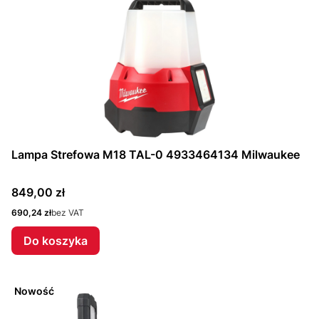
Lampa Strefowa M18 TAL-0 4933464134 Milwaukee
Cena
849,00 zł
Cena
690,24 zł
bez VAT
Do koszyka
Nowość