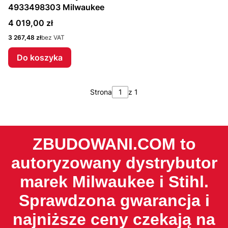
4933498303 Milwaukee
Cena
4 019,00 zł
Cena
3 267,48 zł
bez VAT
Do koszyka
Strona
z 1
ZBUDOWANI.COM to
autoryzowany dystrybutor
marek Milwaukee i Stihl.
Sprawdzona gwarancja i
najniższe ceny czekają na