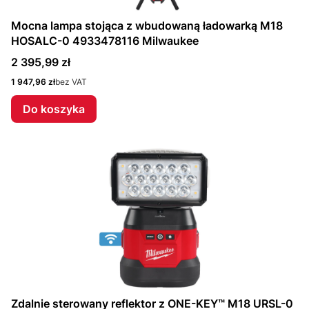
Mocna lampa stojąca z wbudowaną ładowarką M18
HOSALC-0 4933478116 Milwaukee
Cena
2 395,99 zł
Cena
1 947,96 zł
bez VAT
Do koszyka
Zdalnie sterowany reflektor z ONE-KEY™ M18 URSL-0