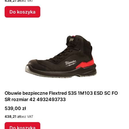
Cena
438,21 zł
bez VAT
Do koszyka
Obuwie bezpieczne Flextred S3S 1M103 ESD SC FO
SR rozmiar 42 4932493733
Cena
539,00 zł
Cena
438,21 zł
bez VAT
Do koszyka