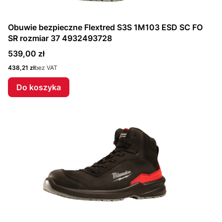
Obuwie bezpieczne Flextred S3S 1M103 ESD SC FO
SR rozmiar 37 4932493728
Cena
539,00 zł
Cena
438,21 zł
bez VAT
Do koszyka