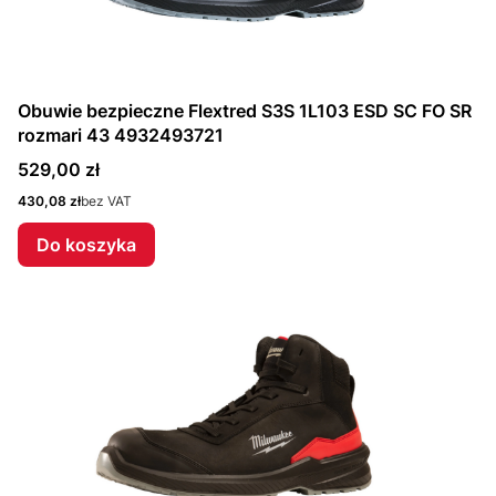
Obuwie bezpieczne Flextred S3S 1L103 ESD SC FO SR
rozmari 43 4932493721
Cena
529,00 zł
Cena
430,08 zł
bez VAT
Do koszyka