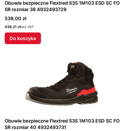
Obuwie bezpieczne Flextred S3S 1M103 ESD SC FO
SR rozmiar 38 4932493729
Cena
539,00 zł
Cena
438,21 zł
bez VAT
Do koszyka
Obuwie bezpieczne Flextred S3S 1M103 ESD SC FO
SR rozmiar 40 4932493731