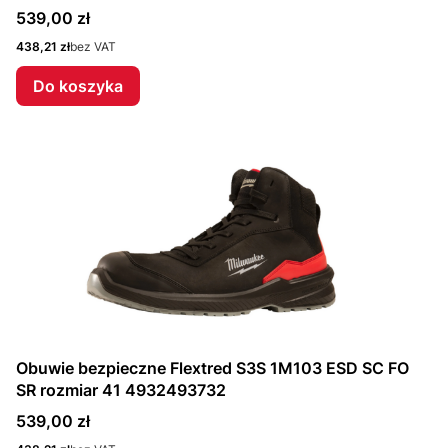
Cena
539,00 zł
Cena
438,21 zł
bez VAT
Do koszyka
Obuwie bezpieczne Flextred S3S 1M103 ESD SC FO
SR rozmiar 41 4932493732
Cena
539,00 zł