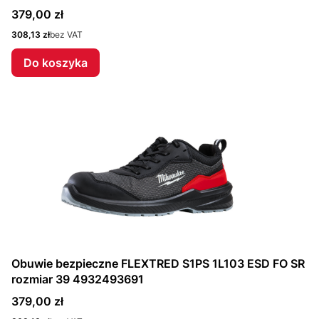
Cena
379,00 zł
Cena
308,13 zł
bez VAT
Do koszyka
Obuwie bezpieczne FLEXTRED S1PS 1L103 ESD FO SR
rozmiar 39 4932493691
Cena
379,00 zł