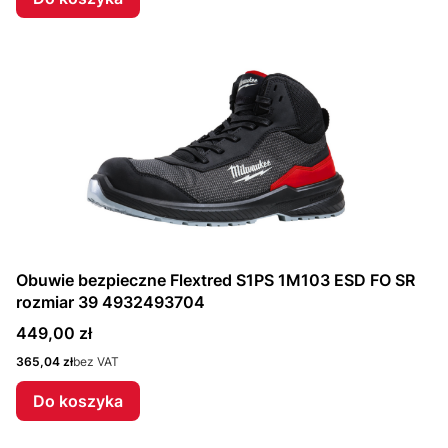
Obuwie bezpieczne Flextred S1PS 1M103 ESD FO SR
rozmiar 39 4932493704
Cena
449,00 zł
Cena
365,04 zł
bez VAT
Do koszyka