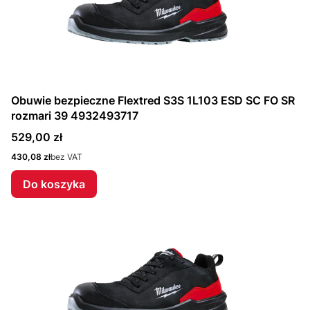
Obuwie bezpieczne Flextred S3S 1L103 ESD SC FO SR
rozmari 39 4932493717
Cena
529,00 zł
Cena
430,08 zł
bez VAT
Do koszyka