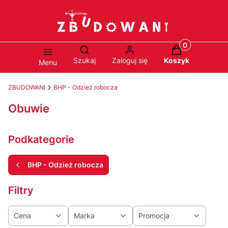
Produkty w ko
Otwórz wyszukiwarkę
Szukaj
Zaloguj się
Koszyk
Menu
ZBUDOWANI
BHP - Odzież robocza
Obuwie
Podkategorie
BHP - Odzież robocza
Filtry
Cena
Marka
Promocja