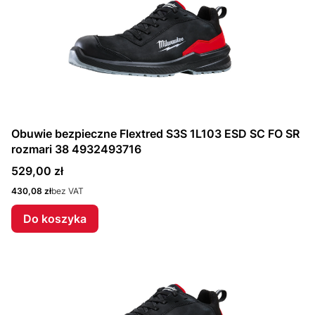
Obuwie bezpieczne Flextred S3S 1L103 ESD SC FO SR
rozmari 38 4932493716
Cena
529,00 zł
Cena
430,08 zł
bez VAT
Do koszyka