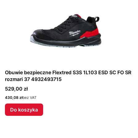
Obuwie bezpieczne Flextred S3S 1L103 ESD SC FO SR
rozmari 37 4932493715
Cena
529,00 zł
Cena
430,08 zł
bez VAT
Do koszyka