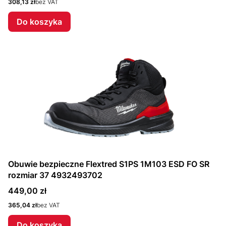
Cena
308,13 zł
bez VAT
Do koszyka
Obuwie bezpieczne Flextred S1PS 1M103 ESD FO SR
rozmiar 37 4932493702
Cena
449,00 zł
Cena
365,04 zł
bez VAT
Do koszyka