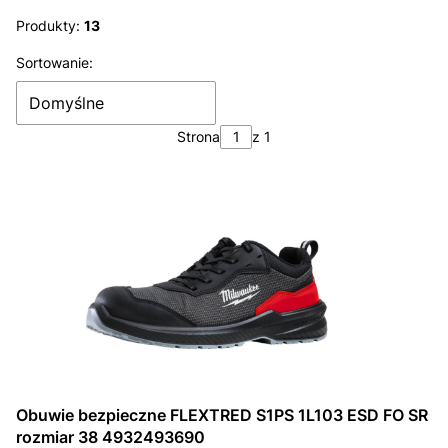
Koniec filtrów
Produkty:
13
Lista produktów
Sortowanie:
Domyślne
Strona
z 1
Obuwie bezpieczne FLEXTRED S1PS 1L103 ESD FO SR
rozmiar 38 4932493690