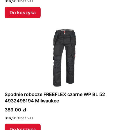
Cena
316,26 zł
bez VAT
Do koszyka
Spodnie robocze FREEFLEX czarne WP BL 52
4932498194 Milwaukee
Cena
389,00 zł
Cena
316,26 zł
bez VAT
Do koszyka