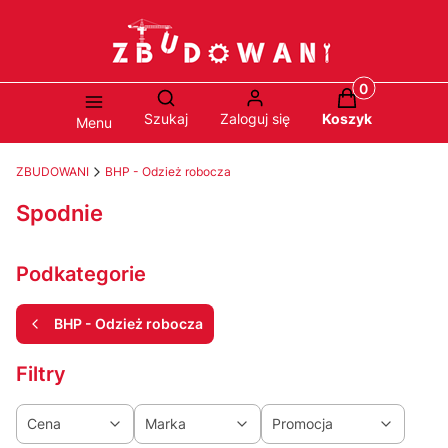
Produkty w ko
Otwórz wyszukiwarkę
Szukaj
Zaloguj się
Koszyk
Menu
ZBUDOWANI
BHP - Odzież robocza
Spodnie
Podkategorie
BHP - Odzież robocza
Filtry
Cena
Marka
Promocja