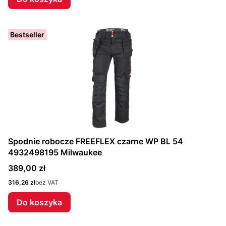
Bestseller
Spodnie robocze FREEFLEX czarne WP BL 54
4932498195 Milwaukee
Cena
389,00 zł
Cena
316,26 zł
bez VAT
Do koszyka