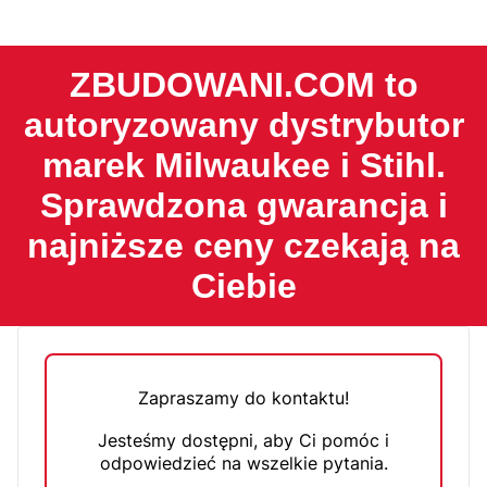
ZBUDOWANI.COM to
autoryzowany dystrybutor
marek Milwaukee i Stihl.
Sprawdzona gwarancja i
najniższe ceny czekają na
Ciebie
Zapraszamy do kontaktu!
Jesteśmy dostępni, aby Ci pomóc i
odpowiedzieć na wszelkie pytania.