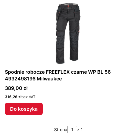
Spodnie robocze FREEFLEX czarne WP BL 56
4932498196 Milwaukee
Cena
389,00 zł
Cena
316,26 zł
bez VAT
Do koszyka
Strona
z 1