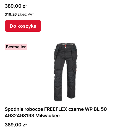
Cena
389,00 zł
Cena
316,26 zł
bez VAT
Do koszyka
Bestseller
Spodnie robocze FREEFLEX czarne WP BL 50
4932498193 Milwaukee
Cena
389,00 zł