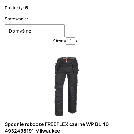
Koniec filtrów
Produkty:
5
Lista produktów
Sortowanie:
Domyślne
Strona
z 1
Spodnie robocze FREEFLEX czarne WP BL 46
4932498191 Milwaukee