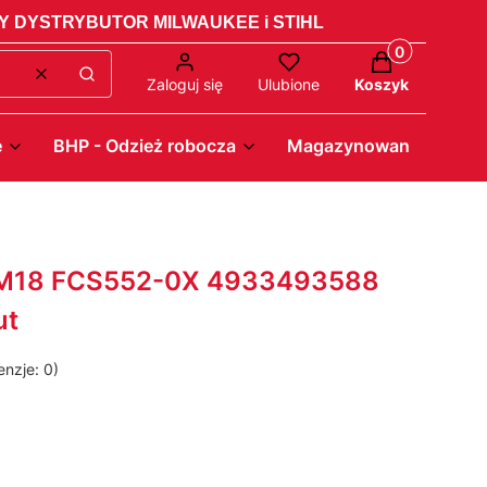
 DYSTRYBUTOR MILWAUKEE i STIHL
Produkty w ko
Wyczyść
Szukaj
Zaloguj się
Ulubione
Koszyk
e
BHP - Odzież robocza
Magazynowanie - Pack
a M18 FCS552-0X 4933493588
ut
nzje: 0)