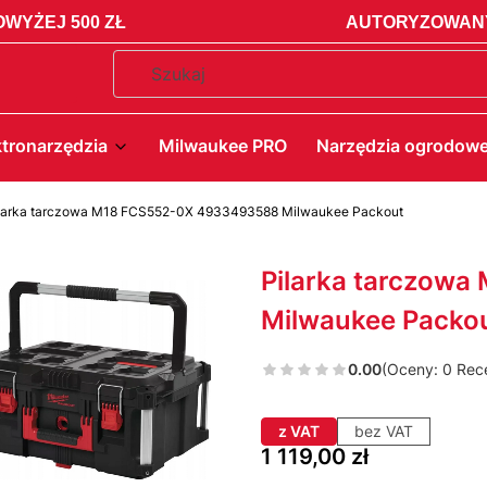
WYŻEJ 500 ZŁ
AUTORYZOWANY
ktronarzędzia
Milwaukee PRO
Narzędzia ogrodow
larka tarczowa M18 FCS552-0X 4933493588 Milwaukee Packout
Pilarka tarczow
Milwaukee Packo
0.00
(Oceny: 0 Rece
z VAT
bez VAT
Cena
1 119,00 zł